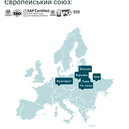
Європейський союз:
Вільнюс
Варшава
Київ
Франкфурт
Львів
Ужгород