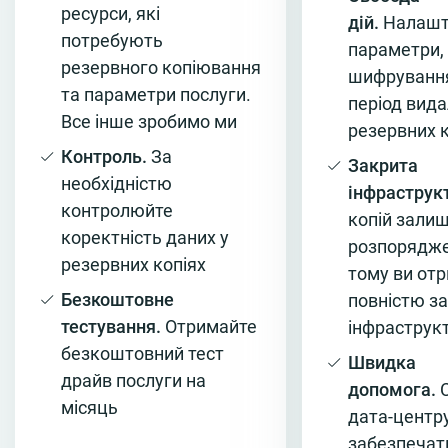
ресурси, які
дій.
Налашт
потребують
параметри,
резервного копіювання
шифрування
та параметри послуги.
період вид
Все інше зробимо ми
резервних к
Контроль.
За
Закрита
необхідністю
інфраструк
контролюйте
копій зали
коректність даних у
розпоряджен
резервних копіях
тому ви от
Безкоштовне
повністю з
тестування.
Отримайте
інфраструк
безкоштовний тест
Швидка
драйв послуги на
допомога.
С
місяць
дата-центр
забезпечат