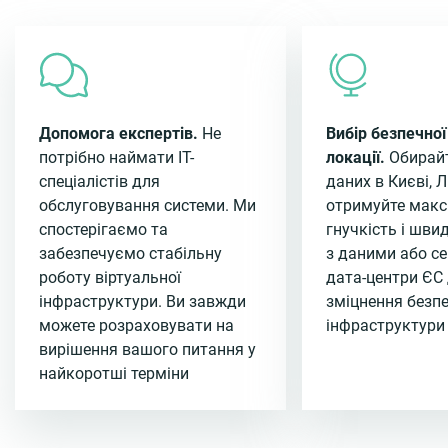
Допомога експертів.
Не
Вибір безпечної
потрібно наймати ІТ-
локації.
Обирайт
спеціалістів для
даних в Києві, Л
обслуговування системи. Ми
отримуйте мак
спостерігаємо та
гнучкість і шви
забезпечуємо стабільну
з даними або се
роботу віртуальної
дата-центри ЄС
інфраструктури. Ви завжди
зміцнення безпе
можете розраховувати на
інфраструктури
вирішення вашого питання у
найкоротші терміни