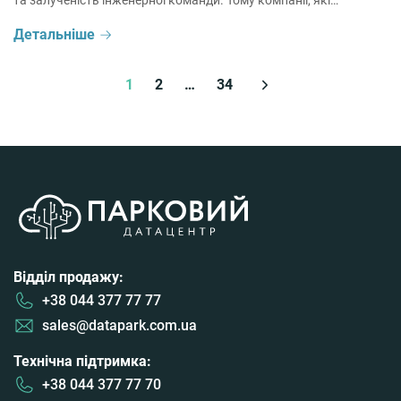
та залученість інженерної команди. Тому компанії, які
використовують SAP HANA як платформу для власних
Детальніше
корпоративних систем, дедалі частіше розглядають міграцію
SAP-середовища у хмару.
1
2
…
34
Відділ продажу:
+38 044 377 77 77
sales@datapark.com.ua
Технічна підтримка:
+38 044 377 77 70