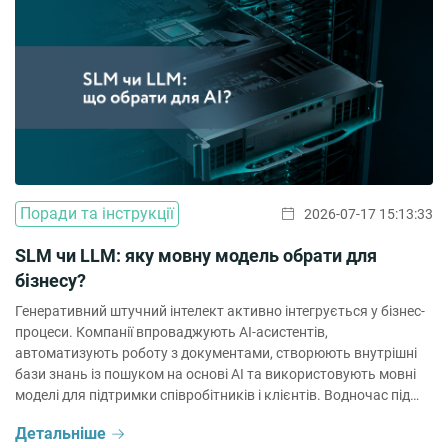
Поради та інструкції
2026-07-17 15:13:33
SLM чи LLM: яку мовну модель обрати для
бізнесу?
Генеративний штучний інтелект активно інтегрується у бізнес-
процеси. Компанії впроваджують AI-асистентів,
автоматизують роботу з документами, створюють внутрішні
бази знань із пошуком на основі AI та використовують мовні
моделі для підтримки співробітників і клієнтів. Водночас під
час запуску AI-проєкту постає питання: чи завжди доцільно
Детальніше
використовувати великі мовні моделі (LLM), чи в окремих