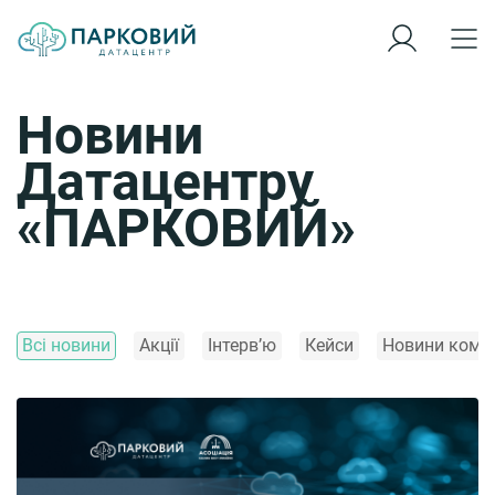
Новини
Датацентру
«ПАРКОВИЙ»
Всі новини
Акції
Інтерв’ю
Кейси
Новини компа