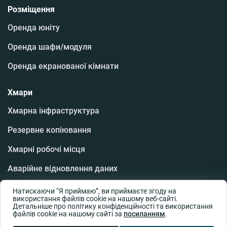
Розміщення
Оренда юніту
Оренда шафи/модуля
Оренда екранованої кімнати
Хмари
Хмарна інфраструктура
Резервне копіювання
Хмарні робочі місця
Аварійне відновлення даних
Програмне забезпечення
Натискаючи “Я приймаю”, ви приймаєте згоду на
використання файлів cookie на нашому веб-сайті.
Детальніше про політику конфіденційності та використання
Хмарна база даних
файлів cookie на нашому сайті за
посиланням
.
Платформа як сервіс