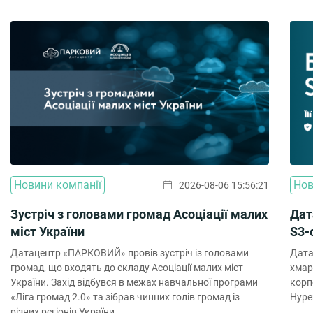
Новини компанії
Нов
2026-08-06 15:56:21
Зустріч з головами громад Асоціації малих
Дат
міст України
S3-
Датацентр «ПАРКОВИЙ» провів зустріч із головами
Дата
громад, що входять до складу Асоціації малих міст
хмар
України. Захід відбувся в межах навчальної програми
корп
«Ліга громад 2.0» та зібрав чинних голів громад із
Hype
різних регіонів України.