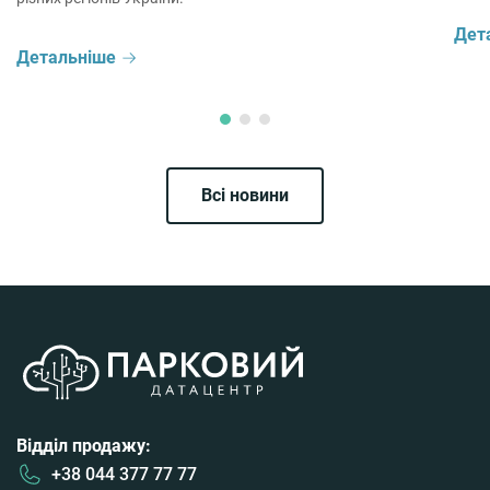
Дет
Детальніше
Всі новини
Відділ продажу:
+38 044 377 77 77