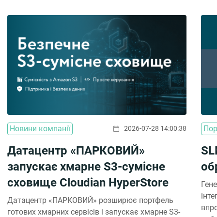
Новини компанії
Пор
2026-07-28 14:00:38
Датацентр «ПАРКОВИЙ»
SL
запускає хмарне S3-сумісне
об
сховище Cloudian HyperStore
Гене
інте
Датацентр «ПАРКОВИЙ» розширює портфель
впр
готових хмарних сервісів і запускає хмарне S3-