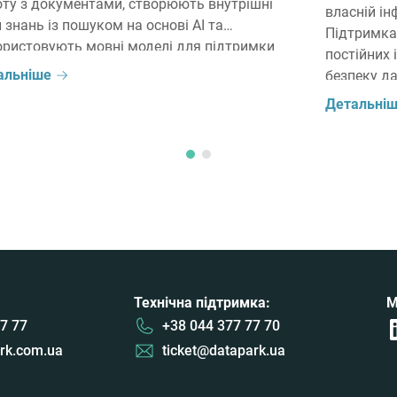
оту з документами, створюють внутрішні
власній ін
 знань із пошуком на основі AI та
Підтримка
ористовують мовні моделі для підтримки
постійних 
робітників і клієнтів. Водночас під час
альніше
безпеку да
ску AI-проєкту постає питання: чи завжди
залученіст
Детальні
льно використовувати великі мовні моделі
які викор
), чи в окремих сценаріях компактні моделі
для власн
) можуть […]
частіше р
у хмару. П
[…]
Технічна підтримка:
М
7 77
+38 044 377 77 70
rk.com.ua
ticket@datapark.ua