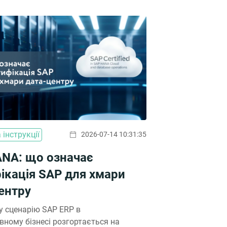
 інструкції
2026-07-14 10:31:35
NA: що означає
ікація SAP для хмари
ентру
у сценарію SAP ERP в
вному бізнесі розгортається на