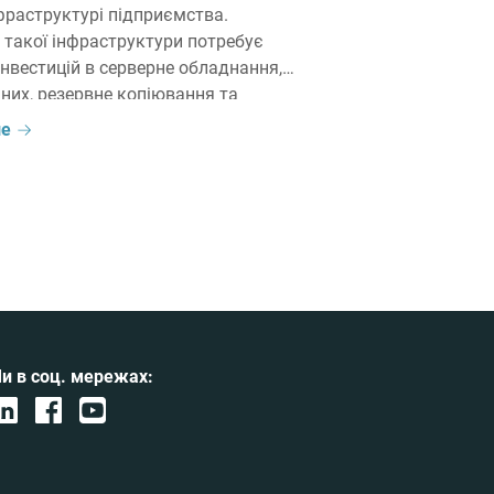
фраструктурі підприємства.
 такої інфраструктури потребує
інвестицій в серверне обладнання,
них, резервне копіювання та
ь інженерної команди. Тому компанії,
ше
истовують SAP HANA як платформу
их корпоративних систем, дедалі
озглядають міграцію SAP-середовища
роте для хмарних середовищ, на яких
и в соц. мережах: