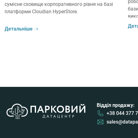
роб
сумісне сховище корпоративного рівня на базі
бази
платформи Cloudian HyperStore.
вик
спів
Дет
Детальніше
запу
доці
(LLM
(SLM
Відділ продажу:
+38 044 377 7
sales@datapa