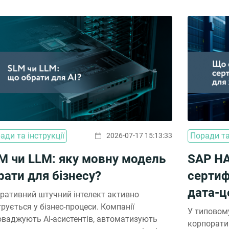
ади та інструкції
Поради та
2026-07-17 15:13:33
M чи LLM: яку мовну модель
SAP HA
рати для бізнесу?
сертиф
дата-ц
ративний штучний інтелект активно
грується у бізнес-процеси. Компанії
У типовом
оваджують AI-асистентів, автоматизують
корпорати