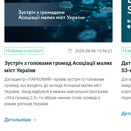
Новини компанії
Нов
2026-08-06 15:56:21
Зустріч з головами громад Асоціації малих
Дат
міст України
S3-
Датацентр «ПАРКОВИЙ» провів зустріч із головами
Дата
громад, що входять до складу Асоціації малих міст
хмар
України. Захід відбувся в межах навчальної програми
корп
«Ліга громад 2.0» та зібрав чинних голів громад із
Hype
різних регіонів України.
Дет
Детальніше