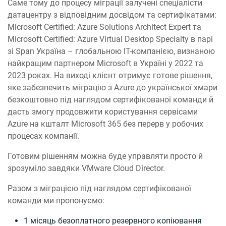
Саме тому до процесу міграції залучені спеціалісти
датацентру з відповідним досвідом та сертифікатами:
Microsoft Certified: Azure Solutions Architect Expert та
Microsoft Certified: Azure Virtual Desktop Specialty в парі
зі Span Україна – глобальною ІТ-компанією, визнаною
найкращим партнером Microsoft в Україні у 2022 та
2023 роках. На виході клієнт отримує готове рішення,
яке забезпечить міграцію з Azure до української хмари
безкоштовно під наглядом сертифікованої команди й
дасть змогу продовжити користування сервісами
Azure на кшталт Microsoft 365 без перерв у робочих
процесах компанії.
Готовим рішенням можна буде управляти просто й
зрозуміло завдяки VMware Cloud Director.
Разом з міграцією під наглядом сертифікованої
команди ми пропонуємо:
1 місяць безоплатного резервного копіювання