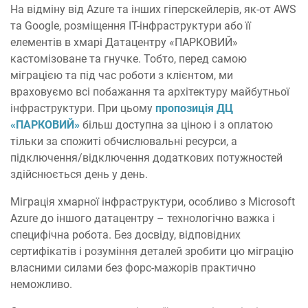
На відміну від Azure та інших гіперскейлерів, як-от AWS
та Google, розміщення ІТ-інфраструктури або її
елементів в хмарі Датацентру «ПАРКОВИЙ»
кастомізоване та гнучке. Тобто, перед самою
міграцією та під час роботи з клієнтом, ми
враховуємо всі побажання та архітектуру майбутньої
інфраструктури. При цьому
пропозиція ДЦ
«ПАРКОВИЙ»
більш доступна за ціною і з оплатою
тільки за спожиті обчислювальні ресурси, а
підключення/відключення додаткових потужностей
здійснюється день у день.
Міграція хмарної інфраструктури, особливо з Microsoft
Azure до іншого датацентру – технологічно важка і
специфічна робота. Без досвіду, відповідних
сертифікатів і розуміння деталей зробити цю міграцію
власними силами без форс-мажорів практично
неможливо.