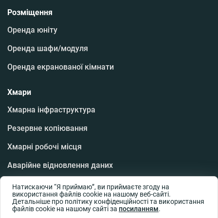
Розміщення
Оренда юніту
Оренда шафи/модуля
Оренда екранованої кімнати
Хмари
Хмарна інфраструктура
Резервне копіювання
Хмарні робочі місця
Аварійне відновлення даних
Програмне забезпечення
Натискаючи “Я приймаю”, ви приймаєте згоду на
використання файлів cookie на нашому веб-сайті.
Детальніше про політику конфіденційності та використання
Хмарна база даних
файлів cookie на нашому сайті за
посиланням
.