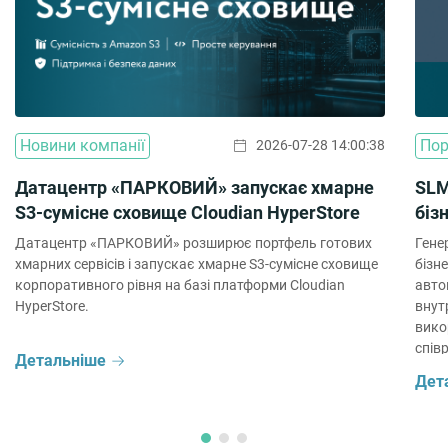
Новини компанії
Пор
2026-07-28 14:00:38
Датацентр «ПАРКОВИЙ» запускає хмарне
SLM
S3-сумісне сховище Cloudian HyperStore
біз
Датацентр «ПАРКОВИЙ» розширює портфель готових
Гене
хмарних сервісів і запускає хмарне S3-сумісне сховище
бізн
корпоративного рівня на базі платформи Cloudian
авто
HyperStore.
внут
вико
співр
Детальніше
проє
Дет
вико
окре