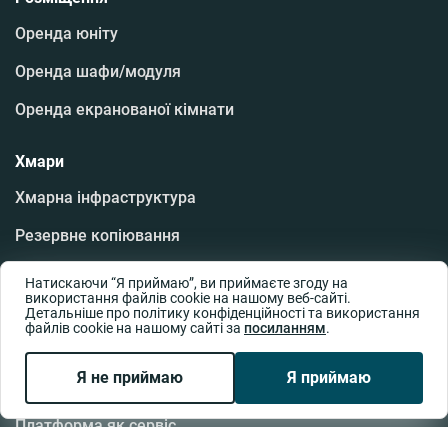
Оренда юніту
Оренда шафи/модуля
Оренда екранованої кімнати
Хмари
Хмарна інфраструктура
Резервне копіювання
Хмарні робочі місця
Натискаючи “Я приймаю”, ви приймаєте згоду на
використання файлів cookie на нашому веб-сайті.
Аварійне відновлення даних
Детальніше про політику конфіденційності та використання
файлів cookie на нашому сайті за
посиланням
.
Програмне забезпечення
Я не приймаю
Я приймаю
Хмарна база даних
Платформа як сервіс