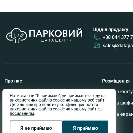
Відділ продажу:
+38 044 377 7
sales@datapa
Про нас
Розміщення
Датацентр «ПАРКОВИЙ»
Оренда юніту
Натискаючи “Я приймаю”, ви приймаєте згоду на
використання файлів cookie на нашому веб-сайті.
Партнери
Оренда шафи
Детальніше про політику конфіденційності та
використання файлів cookie на нашому сайті за
посиланням
.
Вакансії
Оренда екран
Контакти
Я не приймаю
Я приймаю