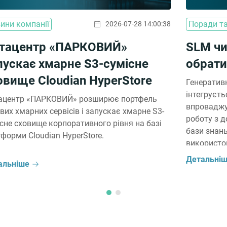
ини компанії
Поради та
2026-07-28 14:00:38
тацентр «ПАРКОВИЙ»
SLM чи
пускає хмарне S3-сумісне
обрати
овище Cloudian HyperStore
Генератив
інтегруєть
ацентр «ПАРКОВИЙ» розширює портфель
впроваджу
вих хмарних сервісів і запускає хмарне S3-
роботу з 
сне сховище корпоративного рівня на базі
бази знань
форми Cloudian HyperStore.
використо
співробітн
Детальні
альніше
запуску AI
доцільно 
(LLM), чи 
(SLM) можу