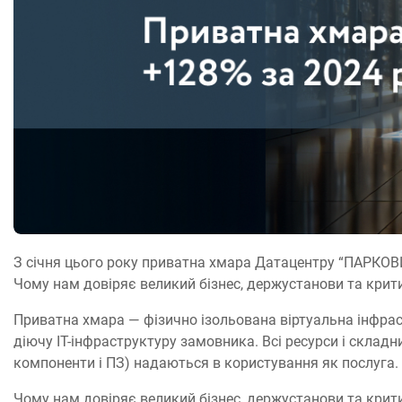
З січня цього року приватна хмара Датацентру “ПАРКОВИ
Чому нам довіряє великий бізнес, держустанови та крит
Приватна хмара ― фізично ізольована віртуальна інфр
діючу ІТ-інфраструктуру замовника. Всі ресурси і складн
компоненти і ПЗ) надаються в користування як послуга.
Чому нам довіряє великий бізнес, держустанови та крит