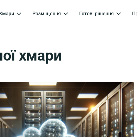
Хмари
Розміщення
Готові рішення
П
ної хмари