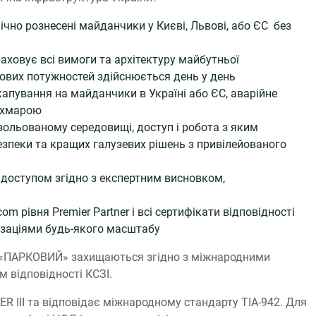
но рознесені майданчики у Києві, Львові, або ЄС без
аховує всі вимоги та архітектуру майбутньої
ових потужностей здійснюється день у день
капування на майданчики в Україні або ЄС, аварійне
я хмарою
зольованому середовищі, доступ і робота з яким
езпеки та кращих галузевих рішень з привілейованого
доступом згідно з експертним висновком,
 рівня Premier Partner і всі сертифікати відповідності
ізаціями будь-якого масштабу
 ДЦ «ПАРКОВИЙ» захищаються згідно з міжнародними
м відповідності КСЗІ.
ER III та відповідає міжнародному стандарту TIA-942. Для