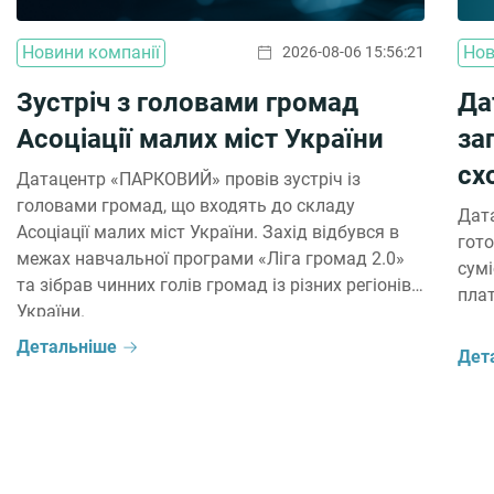
Новини компанії
Нов
2026-08-06 15:56:21
Зустріч з головами громад
Да
Асоціації малих міст України
за
сх
Датацентр «ПАРКОВИЙ» провів зустріч із
головами громад, що входять до складу
Дат
Асоціації малих міст України. Захід відбувся в
гото
межах навчальної програми «Ліга громад 2.0»
сумі
та зібрав чинних голів громад із різних регіонів
плат
України.
Детальніше
Дет