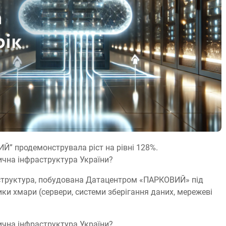
Й” продемонструвала ріст на рівні 128%.
ична інфраструктура України?
аструктура, побудована Датацентром «ПАРКОВИЙ» під
ики хмари (сервери, системи зберігання даних, мережеві
ична інфраструктура України?