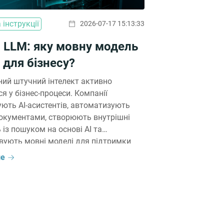
 інструкції
2026-07-17 15:13:33
 LLM: яку мовну модель
 для бізнесу?
ний штучний інтелект активно
ся у бізнес-процеси. Компанії
ють AI-асистентів, автоматизують
документами, створюють внутрішні
 із пошуком на основі AI та
вують мовні моделі для підтримки
иків і клієнтів. Водночас під час
ше
-проєкту постає питання: чи завжди
використовувати великі мовні моделі
в окремих сценаріях компактні моделі
ть […]