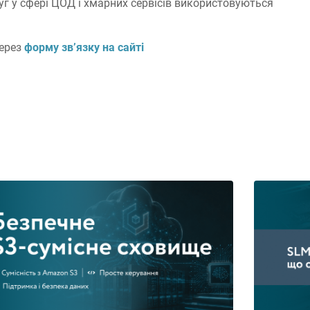
г у сфері ЦОД і хмарних сервісів використовуються
через
форму зв’язку на сайті