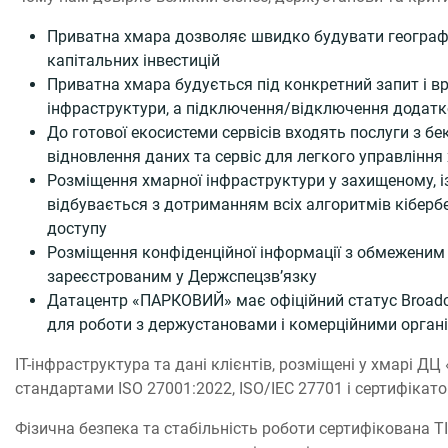
Приватна хмара дозволяє швидко будувати географіч
капітальних інвестицій
Приватна хмара будується під конкретний запит і вр
інфраструктури, а підключення/відключення додатк
До готової екосистеми сервісів входять послуги з бе
відновлення даних та сервіс для легкого управлінн
Розміщення хмарної інфраструктури у захищеному, і
відбувається з дотриманням всіх алгоритмів кіберб
доступу
Розміщення конфіденційної інформації з обмеженим 
зареєстрованим у Держспецзв’язку
Датацентр «ПАРКОВИЙ» має офіційний статус Broadcom
для роботи з держустановами і комерційними орган
ІТ-інфраструктура та дані клієнтів, розміщені у хмарі
стандартами ISO 27001:2022, ISO/IEC 27701 і сертифікато
Фізична безпека та стабільність роботи сертифікована TI