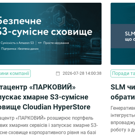
ини компанії
Поради та
2026-07-28 14:00:38
тацентр «ПАРКОВИЙ»
SLM чи
пускає хмарне S3-сумісне
обрати
овище Cloudian HyperStore
Генератив
інтегруєть
ацентр «ПАРКОВИЙ» розширює портфель
впроваджу
вих хмарних сервісів і запускає хмарне S3-
роботу з 
сне сховище корпоративного рівня на базі