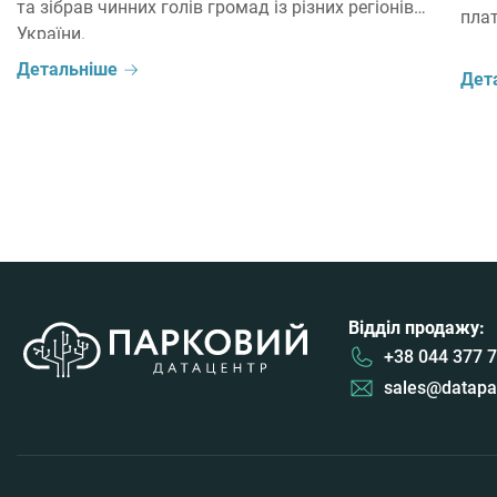
та зібрав чинних голів громад із різних регіонів
плат
України.
Детальніше
Дет
Відділ продажу:
+38 044 377 7
sales@datapa