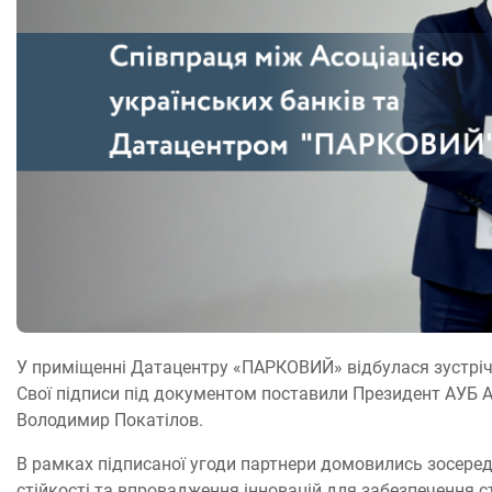
У приміщенні Датацентру «ПАРКОВИЙ» відбулася зустріч
Свої підписи під документом поставили Президент АУБ
Володимир Покатілов.
В рамках підписаної угоди партнери домовились зосереди
стійкості та впровадження інновацій для забезпечення с