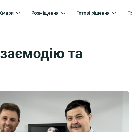
Хмари
Розміщення
Готові рішення
П
заємодію та