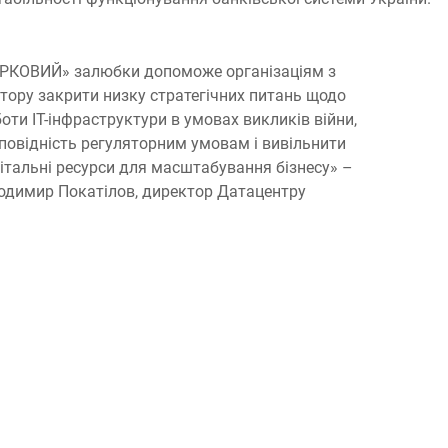
РКОВИЙ» залюбки допоможе організаціям з
тору закрити низку стратегічних питань щодо
боти ІТ-інфраструктури в умовах викликів війни,
повідність регуляторним умовам і вивільнити
пітальні ресурси для масштабування бізнесу» –
одимир Покатілов, директор Датацентру