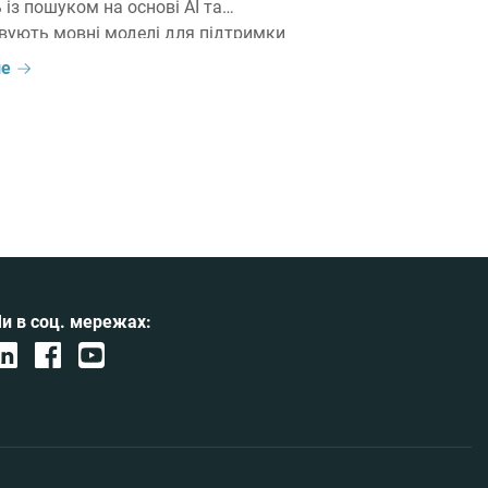
 із пошуком на основі AI та
вують мовні моделі для підтримки
иків і клієнтів. Водночас під час
ше
-проєкту постає питання: чи завжди
використовувати великі мовні моделі
в окремих сценаріях компактні моделі
ть […]
и в соц. мережах: