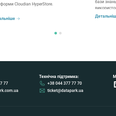
бази знань
форми Cloudian HyperStore.
використо
співробітн
Детальні
альніше
запуску AI
доцільно 
(LLM), чи 
(SLM) можу
Технічна підтримка:
М
7 77
+38 044 377 77 70
rk.com.ua
ticket@datapark.ua