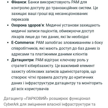
Фінанси
: Банки використовують PAM для
контролю доступу до транзакційних систем. Це
захищає ваші гроші від несанкціонованих
переказів
Охорона здоров’я
: Медичні установи захищають
медичні записи пацієнтів, обмежуючи доступ
лікарів лише до тих даних, які їм необхідні
E-Commerce
: PAM запобігає зловживанням з боку
співробітників, які мають доступ до баз даних із
адресами та платіжними даними клієнтів
Датацентри
: РАМ відіграє ключову роль у
стратегії кібербзахисту. Це важливий елемент
захисту облікових записів адміністраторів, що
створює чіткі правила доступу до критичних
даних і інфраструктури датацентру та моніторить
дії всіх користувачів
Датацентр «ПАРКОВИЙ» розширює функціонал
CyberArk для зміцнення власної інфраструктури та