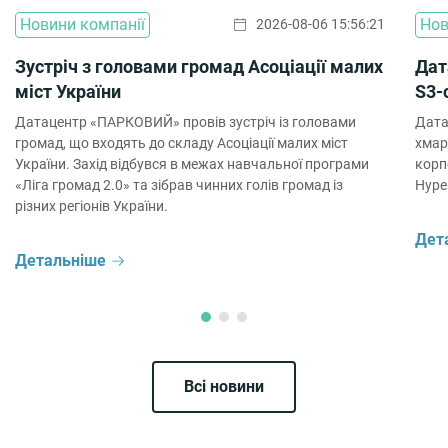
Новини компанії
Нов
2026-08-06 15:56:21
Зустріч з головами громад Асоціації малих
Дат
міст України
S3-
Датацентр «ПАРКОВИЙ» провів зустріч із головами
Дата
громад, що входять до складу Асоціації малих міст
хмар
України. Захід відбувся в межах навчальної програми
корп
«Ліга громад 2.0» та зібрав чинних голів громад із
Hype
різних регіонів України.
Дет
Детальніше
Всі новини