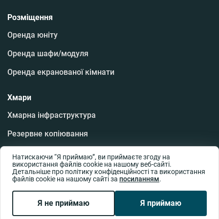
Розміщення
Оренда юніту
Оренда шафи/модуля
Оренда екранованої кімнати
Хмари
Хмарна інфраструктура
Резервне копіювання
Хмарні робочі місця
Натискаючи “Я приймаю”, ви приймаєте згоду на
використання файлів cookie на нашому веб-сайті.
Аварійне відновлення даних
Детальніше про політику конфіденційності та використання
файлів cookie на нашому сайті за
посиланням
.
Програмне забезпечення
Я не приймаю
Я приймаю
Хмарна база даних