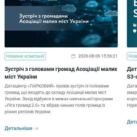
Новини компанії
Нов
2026-08-06 15:56:21
Зустріч з головами громад Асоціації малих
Дат
міст України
S3-
Датацентр «ПАРКОВИЙ» провів зустріч із головами
Дата
громад, що входять до складу Асоціації малих міст
хмар
України. Захід відбувся в межах навчальної програми
корп
«Ліга громад 2.0» та зібрав чинних голів громад із
Hype
різних регіонів України.
Дет
Детальніше