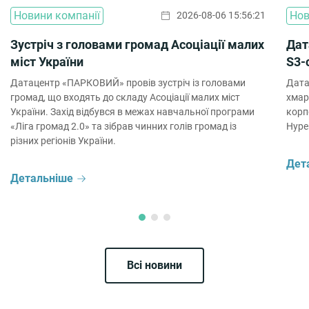
Новини компанії
Нов
2026-08-06 15:56:21
Зустріч з головами громад Асоціації малих
Дат
міст України
S3-
Датацентр «ПАРКОВИЙ» провів зустріч із головами
Дата
громад, що входять до складу Асоціації малих міст
хмар
України. Захід відбувся в межах навчальної програми
корп
«Ліга громад 2.0» та зібрав чинних голів громад із
Hype
різних регіонів України.
Дет
Детальніше
Всі новини