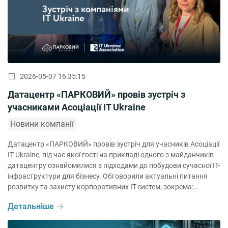
2026-05-07 16:35:15
Датацентр «ПАРКОВИЙ» провів зустріч з
учасниками Асоціації IT Ukraine
Новини компанії
Датацентр «ПАРКОВИЙ» провів зустріч для учасників Асоціації
IT Ukraine, під час якої гості на прикладі одного з майданчиків
датацентру ознайомилися з підходами до побудови сучасної ІТ-
інфраструктури для бізнесу. Обговорили актуальні питання
розвитку та захисту корпоративних ІТ-систем, зокрема:
🔹побудову гібридної інфраструктури;🔹disaster recovery та
Детальніше
забезпечення безперервності бізнесу;🔹розміщення локальної
інфраструктури на різних майданчиках в Україні – у Києві, […]