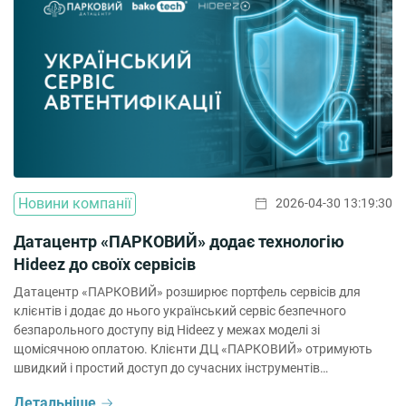
Новини компанії
2026-04-30 13:19:30
Датацентр «ПАРКОВИЙ» додає технологію
Hideez до своїх сервісів
Датацентр «ПАРКОВИЙ» розширює портфель сервісів для
клієнтів і додає до нього український сервіс безпечного
безпарольного доступу від Hideez у межах моделі зі
щомісячною оплатою. Клієнти ДЦ «ПАРКОВИЙ» отримують
швидкий і простий доступ до сучасних інструментів
безпарольної автентифікації без складного розгортання
Детальніше
інфраструктури. Технологія працює як частина сервісного