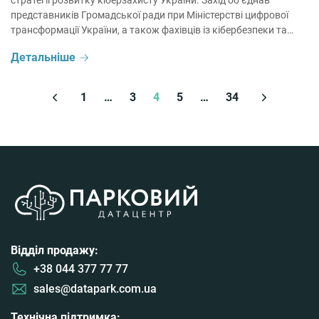
стратегії розвитку кіберзахисту України. Захід об’єднав
представників Громадської ради при Міністерстві цифрової
трансформації України, а також фахівців із кібербезпеки та
хмарних технологій Мінцифри для обговорення стратегічних
Детальніше
підходів до розвитку галузі та принципів цифрового
суверенітету України. Участь у дискусії взяли […]
1
…
3
4
5
…
34
Відділ продажу:
+38 044 377 77 77
sales@datapark.com.ua
Технічна підтримка: