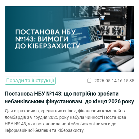
захисту цифрової інфраструктури;🔹науково-практичне
співробітництво у сфері сучасних технологій;🔹консультаційну
підтримку й обмін експертизою […]
Поради та інструкції
2026-05-14 16:15:35
Постанова НБУ №143: що потрібно зробити
небанківським фінустановам до кінця 2026 року
Для страховиків, кредитних спілок, фінансових компаній та
ломбардів з 9 грудня 2025 року набула чинності Постанова
НБУ №143, яка встановила нові обов’язкові вимоги до
інформаційної безпеки та кіберзахисту.