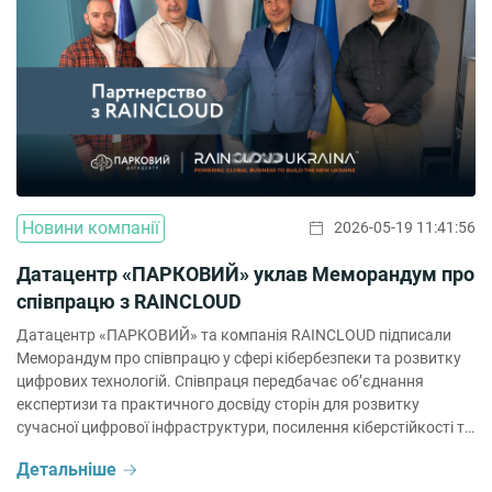
Новини компанії
2026-05-19 11:41:56
Датацентр «ПАРКОВИЙ» уклав Меморандум про
співпрацю з RAINCLOUD
Датацентр «ПАРКОВИЙ» та компанія RAINCLOUD підписали
Меморандум про співпрацю у сфері кібербезпеки та розвитку
цифрових технологій. Співпраця передбачає об’єднання
експертизи та практичного досвіду сторін для розвитку
сучасної цифрової інфраструктури, посилення кіберстійкості та
впровадження інноваційних технологічних рішень.
Детальніше
Партнерство охоплює: 🔹співпрацю у сфері кібербезпеки та