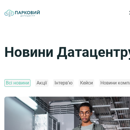
Новини Датацент
Всі новини
Акції
Інтерв’ю
Кейси
Новини компа