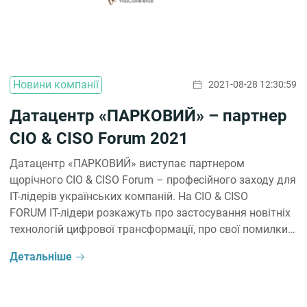
Новини компанії
2021-08-28 12:30:59
Датацентр «ПАРКОВИЙ» – партнер
CIO & CISO Forum 2021
Датацентр «ПАРКОВИЙ» виступає партнером
щорічного CIO & CISO Forum – професійного заходу для
IT-лідерів українських компаній. На CIO & CISO
FORUM ІТ-лідери розкажуть про застосування новітніх
технологій цифрової трансформації, про свої помилки і
успішні кейси. Про ті реальні переваги, які замовники
Детальніше
отримали від впровадження. У програмі CIO & CISO
FORUM виділено більше часу для дискусій і
неформального спілкування між замовниками та