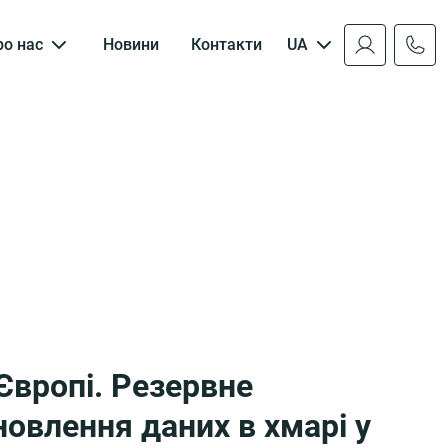
ро нас
Новини
Контакти
UA
Європі. Резервне
новлення даних в хмарі у