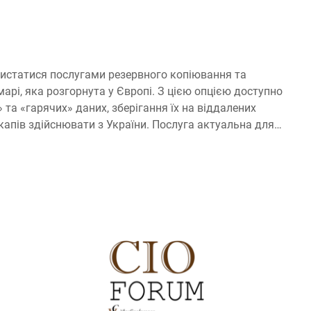
истатися послугами резервного копіювання та
арі, яка розгорнута у Європі. З цією опцією доступно
та «гарячих» даних, зберігання їх на віддалених
капів здійснювати з України. Послуга актуальна для
 зберегти дані, безвідмовність процесів та доступність