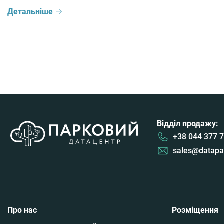
національної безпеки і оборони України, Державна
Детальніше
служба спеціального зв’язку та захисту інформації
України, Національний банк України, міжнародного та
українського бізнесу, громадськості та наукової
спільноти прийняли […]
Відділ продажу:
+38 044 377 7
sales@datapa
Про нас
Розміщення