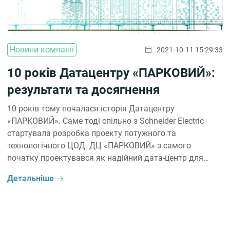
Новини компанії
2021-10-11 15:29:33
10 років Датацентру «ПАРКОВИЙ»:
результати та досягнення
10 років тому почалася історія Датацентру
«ПАРКОВИЙ». Саме тоді спільно з Schneider Electric
стартувала розробка проекту потужного та
технологічного ЦОД. ДЦ «ПАРКОВИЙ» з самого
початку проектувався як надійний дата-центр для
державних структур та фінансових установ, тому
Детальніше
безпека завжди була і є на вищому рівні. 2020 рік став
для ДЦ «ПАРКОВИЙ» роком перезавантаження та
трансформації: прийшла […]